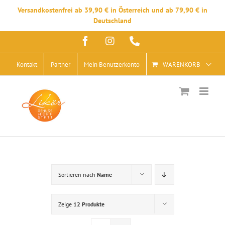
Versandkostenfrei ab 39,90 € in Österreich und ab 79,90 € in
Deutschland
Zum
Facebook
Instagram
Telefon
Inhalt
springen
Kontakt
Partner
Mein Benutzerkonto
WARENKORB
Sortieren nach
Name
Zeige
12 Produkte