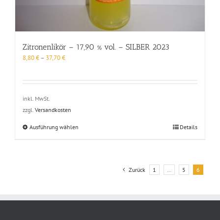
Zitronenlikör – 17,90 % vol. – SILBER 2023
8,80
€
–
37,70
€
inkl. MwSt.
zzgl.
Versandkosten
Dieses
Ausführung wählen
Details
Produkt
weist
mehrere
Varianten
Zurück
1
…
5
6
auf.
Die
Optionen
können
auf