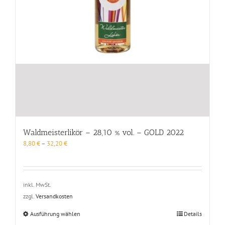
Waldmeisterlikör – 28,10 % vol. – GOLD 2022
8,80
€
–
32,20
€
inkl. MwSt.
zzgl.
Versandkosten
Dieses
Ausführung wählen
Details
Produkt