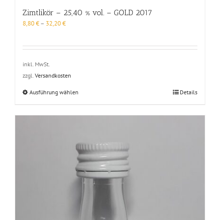
Zimtlikör – 25,40 % vol. – GOLD 2017
8,80
€
–
32,20
€
inkl. MwSt.
zzgl.
Versandkosten
Dieses
Ausführung wählen
Details
Produkt
weist
mehrere
Varianten
auf.
Die
Optionen
können
auf
der
Produktseite
gewählt
werden