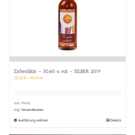
Zirbenlikör – 30,60 % vol. – SILBER 2019
10,50
€
–
49,90
€
inkl. MwSt.
zzgl.
Versandkosten
Dieses
Ausführung wählen
Details
Produkt
weist