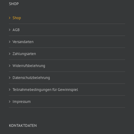
der
SHOP
Produktseite
gewählt
werden
Shop
AGB
Versandarten
Zahlungsarten
Widerrufsbelehrung
Datenschutzbelehrung
Teilnahmebedingungen für Gewinnspiel
Impressum
KONTAKTDATEN