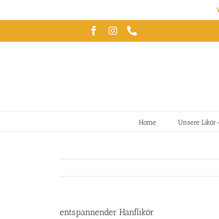
Zum
Facebook
Instagram
Telefon
Inhalt
springen
Home
Unsere Likör
entspannender Hanflikör