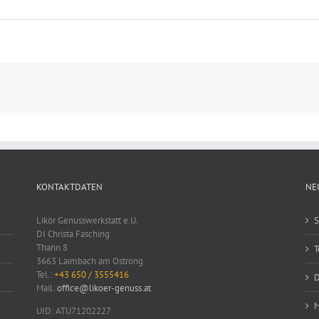
KONTAKTDATEN
NE
Likör Genusswerkstatt e.U.
S
DI Christa Fasching
Thann 8
T
3663 Laimbach am Ostrong
Tel.:
+43 650 / 3555416
D
Mail:
office@likoer-genuss.at
M
UID: ATU71202227