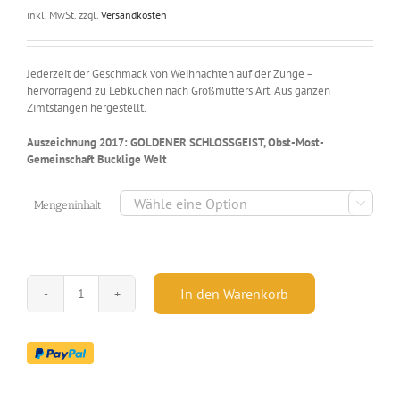
inkl. MwSt.
zzgl.
Versandkosten
Jederzeit der Geschmack von Weihnachten auf der Zunge –
hervorragend zu Lebkuchen nach Großmutters Art. Aus ganzen
Zimtstangen hergestellt.
Auszeichnung 2017: GOLDENER SCHLOSSGEIST, Obst-Most-
Gemeinschaft Bucklige Welt

Mengeninhalt
In den Warenkorb
Zimtlikör
-
25,40
%
vol.
-