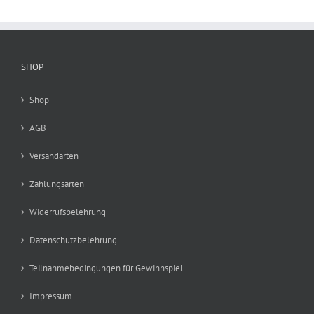
Die
Optionen
können
auf
der
SHOP
Produktseite
gewählt
Shop
werden
AGB
Versandarten
Zahlungsarten
Widerrufsbelehrung
Datenschutzbelehrung
Teilnahmebedingungen für Gewinnspiel
Impressum