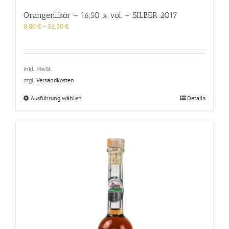
Orangenlikör – 16,50 % vol. – SILBER 2017
8,80
€
–
32,20
€
inkl. MwSt.
zzgl.
Versandkosten
Dieses
Ausführung wählen
Details
Produkt
weist
mehrere
Varianten
auf.
Die
Optionen
können
auf
der
Produktseite
gewählt
werden