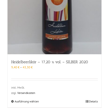
Heidelbeerlikör – 17,20 % vol. – SILBER 2020
9,40
€
–
43,30
€
inkl. MwSt.
zzgl.
Versandkosten
Dieses
Ausführung wählen
Details
Produkt