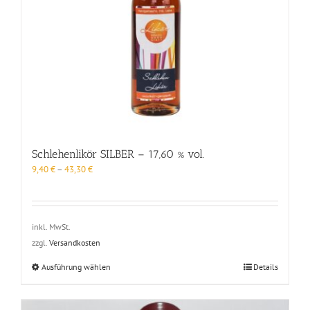
Schlehenlikör SILBER – 17,60 % vol.
9,40
€
–
43,30
€
inkl. MwSt.
zzgl.
Versandkosten
Dieses
Ausführung wählen
Details
Produkt
weist
mehrere