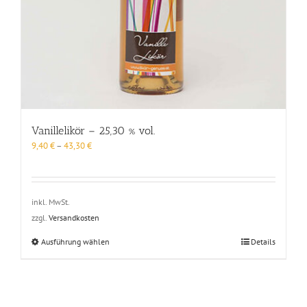
Vanillelikör – 25,30 % vol.
9,40
€
–
43,30
€
inkl. MwSt.
zzgl.
Versandkosten
Dieses
Ausführung wählen
Details
Produkt
weist
mehrere
Varianten
auf.