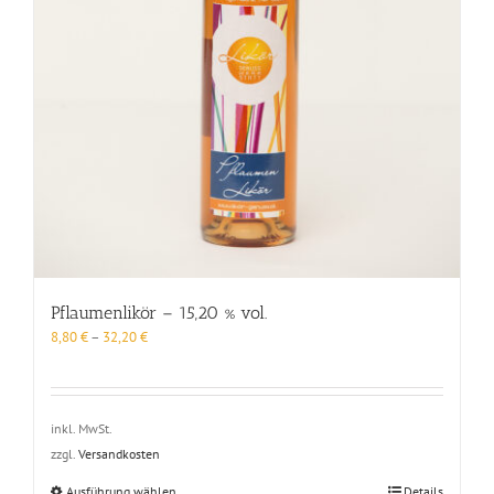
Pflaumenlikör – 15,20 % vol.
8,80
€
–
32,20
€
inkl. MwSt.
zzgl.
Versandkosten
Dieses
Ausführung wählen
Details