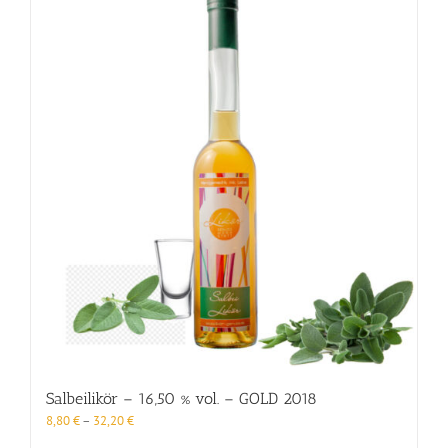
Varianten
auf.
Die
Optionen
können
auf
der
Produktseite
gewählt
werden
Salbeilikör – 16,50 % vol. – GOLD 2018
8,80
€
–
32,20
€