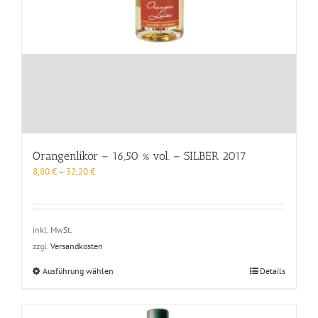
Orangenlikör – 16,50 % vol. – SILBER 2017
8,80
€
–
32,20
€
inkl. MwSt.
zzgl.
Versandkosten
Dieses
Ausführung wählen
Details
Produkt
weist
mehrere