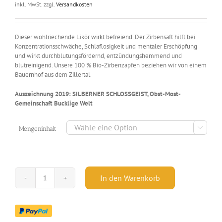
inkl. MwSt.
zzgl.
Versandkosten
Dieser wohlriechende Likör wirkt befreiend. Der Zirbensaft hilft bei
Konzentrationsschwäche, Schlaflosigkeit und mentaler Erschöpfung
und wirkt durchblutungsfördernd, entzündungshemmend und
blutreinigend. Unsere 100 % Bio-Zirbenzapfen beziehen wir von einem
Bauernhof aus dem Zillertal.
Auszeichnung 2019: SILBERNER SCHLOSSGEIST, Obst-Most-
Gemeinschaft Bucklige Welt

Mengeninhalt
In den Warenkorb
Zirbenlikör
-
30,60
%
vol.