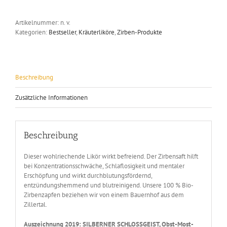
-
SILBER
Artikelnummer:
n. v.
2019
Kategorien:
Bestseller
,
Kräuterliköre
,
Zirben-Produkte
Menge
Beschreibung
Zusätzliche Informationen
Beschreibung
Dieser wohlriechende Likör wirkt befreiend. Der Zirbensaft hilft
bei Konzentrationsschwäche, Schlaflosigkeit und mentaler
Erschöpfung und wirkt durchblutungsfördernd,
entzündungshemmend und blutreinigend. Unsere 100 % Bio-
Zirbenzapfen beziehen wir von einem Bauernhof aus dem
Zillertal.
Auszeichnung 2019: SILBERNER SCHLOSSGEIST, Obst-Most-