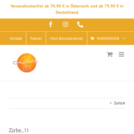
Versandkostenfrei ab 39,90 € in Österreich und ab 79,90 € in
Deutschland
Zum
Facebook
Instagram
Telefon
Inhalt
springen
Kontakt
Partner
Mein Benutzerkonto
WARENKORB
Zurück
Zirbe_11