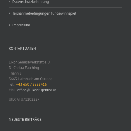
Datenschutzbelehrung
Teilnahmebedingungen für Gewinnspiel
Impressum
KONTAKTDATEN
Likör Genusswerkstatt e.U.
DI Christa Fasching
Thann 8
3663 Laimbach am Ostrong
Tel.:
+43 650 / 3555416
Mail:
office@likoer-genuss.at
UID: ATU71202227
NEUESTE BEITRÄGE