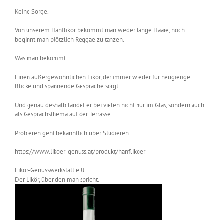
Keine Sorge.
Von unserem Hanflikör bekommt man weder lange Haare, noch
beginnt man plötzlich Reggae zu tanzen.
Was man bekommt:
Einen außergewöhnlichen Likör, der immer wieder für neugierige
Blicke und spannende Gespräche sorgt.
Und genau deshalb landet er bei vielen nicht nur im Glas, sondern auch
als Gesprächsthema auf der Terrasse.
Probieren geht bekanntlich über Studieren.
https://www.likoer-genuss.at/produkt/hanflikoer
Likör-Genusswerkstatt e.U.
Der Likör, über den man spricht.