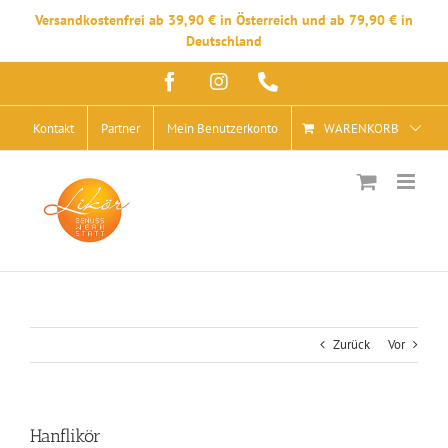
Versandkostenfrei ab 39,90 € in Österreich und ab 79,90 € in
Deutschland
Zum
Facebook
Instagram
Telefon
Inhalt
springen
Kontakt
Partner
Mein Benutzerkonto
WARENKORB
Zurück
Vor
Hanflikör