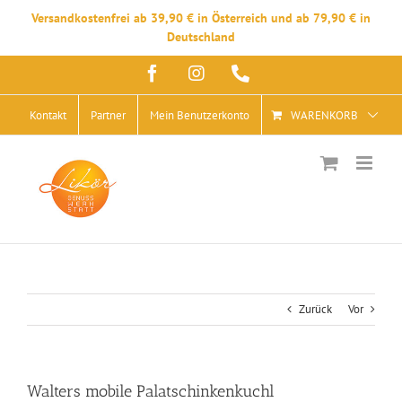
Versandkostenfrei ab 39,90 € in Österreich und ab 79,90 € in
Deutschland
Zum
Facebook
Instagram
Telefon
Inhalt
springen
Kontakt
Partner
Mein Benutzerkonto
WARENKORB
Zurück
Vor
Walters mobile Palatschinkenkuchl