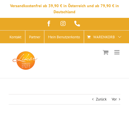
Versandkostenfrei ab 39,90 € in Österreich und ab 79,90 € in
Deutschland
Zum
Facebook
Instagram
Telefon
Inhalt
springen
Kontakt
Partner
Mein Benutzerkonto
WARENKORB
Zurück
Vor
Zeige