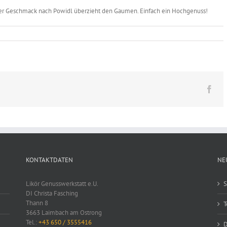
nfter Geschmack nach Powidl überzieht den Gaumen. Einfach ein Hochgenuss!
Fac
KONTAKTDATEN
NE
Likör Genusswerkstatt e.U.
S
DI Christa Fasching
Thann 8
T
3663 Laimbach am Ostrong
Tel.:
+43 650 / 3555416
D