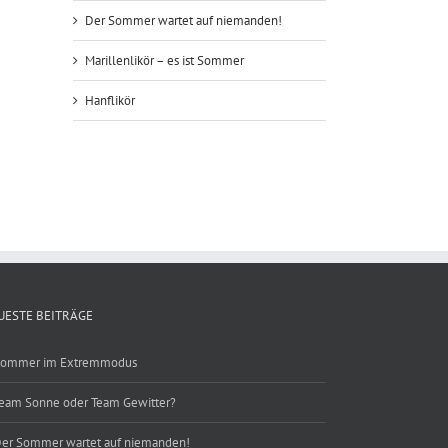
Der Sommer wartet auf niemanden!
Marillenlikör – es ist Sommer
Hanflikör
ebook
UESTE BEITRÄGE
ommer im Extremmodus
eam Sonne oder Team Gewitter?
er Sommer wartet auf niemanden!