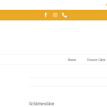
Zum
Facebook
Instagram
Telefon
Inhalt
springen
Home
Unsere Likör
Schlehenlikör