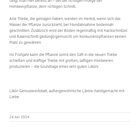
fängt man hier bereits an – bei der richtigen Pflege der
Himbeerpflanze, dem richtigen Schnitt.
Alle Triebe, die getragen haben, werden im Herbst, wenn sich das
Wasser der Pflanze zurückzieht, bei Mondabnahme bodennah
geschnitten. Zusätzlich wird der Boden regelmäßig mit Hackschnitzel
und Rasenschnitt gedüngt/gemulcht um Konkurrenzpflanzen keinen
Platz zu gewähren.
Im Frühjahr kann die Pflanze somit den Saft in die neuen Triebe
schießen und kräftige Triebe mit großen, saftigen Himbeeren
produzieren – die Grundlage eines sehr guten Likörs.
Likör-Genusswerkstatt, außergewöhnliche Liköre-handgemacht mit
Liebe
24 Juli 2024