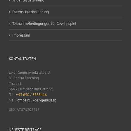
Widerrufsbelehrung
Datenschutzbelehrung
Teilnahmebedingungen für Gewinnspiel
Impressum
KONTAKTDATEN
Likör Genusswerkstatt e.U.
DI Christa Fasching
Thann 8
3663 Laimbach am Ostrong
Tel.:
+43 650 / 3555416
Mail:
office@likoer-genuss.at
UID: ATU71202227
NEUESTE BEITRÄGE