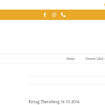
Zum
Facebook
Instagram
Telefon
Inhalt
springen
Home
Unsere Likör
Kirtag Thernberg 16.10.2016