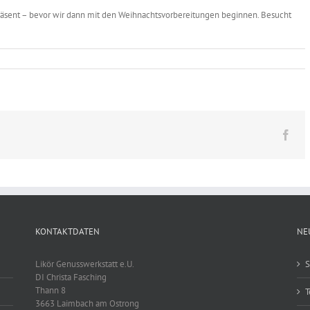
präsent – bevor wir dann mit den Weihnachtsvorbereitungen beginnen. Besucht
Fac
KONTAKTDATEN
NE
Likör Genusswerkstatt e.U.
S
DI Christa Fasching
Thann 8
T
3663 Laimbach am Ostrong