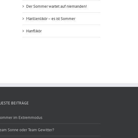
Der Sommer wartet auf niemanden!
Marillenlikör – es ist Sommer
Hanflikör
ebook
UESTE BEITRÄGE
ommer im Extremmodus
eam Sonne oder Team Gewitter?