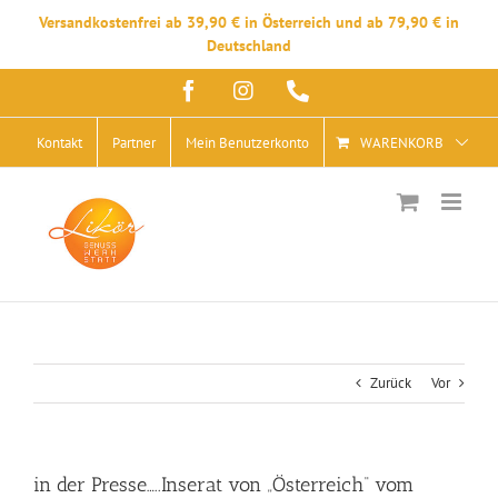
Versandkostenfrei ab 39,90 € in Österreich und ab 79,90 € in
Deutschland
Zum
Facebook
Instagram
Telefon
Inhalt
springen
Kontakt
Partner
Mein Benutzerkonto
WARENKORB
Zurück
Vor
in der Presse…..Inserat von „Österreich“ vom