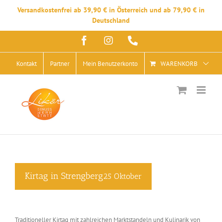
Versandkostenfrei ab 39,90 € in Österreich und ab 79,90 € in
Deutschland
Zum
Facebook
Instagram
Telefon
Inhalt
springen
Kontakt
Partner
Mein Benutzerkonto
WARENKORB
Kirtag in Strengberg
25 Oktober
Traditioneller Kirtag mit zahlreichen Marktstandeln und Kulinarik von