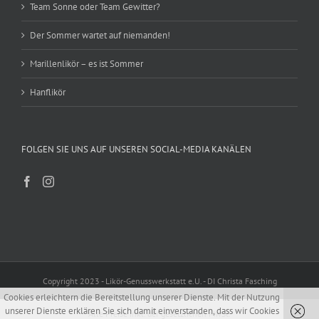
Team Sonne oder Team Gewitter?
Der Sommer wartet auf niemanden!
Marillenlikör – es ist Sommer
Hanflikör
FOLGEN SIE UNS AUF UNSEREN SOCIAL-MEDIA KANÄLEN
Copyright 2023 - Likör-Genusswerkstatt e.U. - DI Christa Fasching
Cookies erleichtern die Bereitstellung unserer Dienste. Mit der Nutzung
unserer Dienste erklären Sie sich damit einverstanden, dass wir Cookies
Alle Preise inkl. der gesetzlichen MwSt.