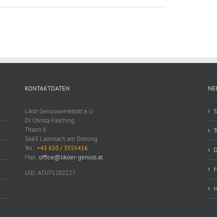
KONTAKTDATEN
NE
Likör Genusswerkstatt e.U.
S
DI Christa Fasching
Thann 8
T
3663 Laimbach am Ostrong
Tel.:
+43 650 / 3555416
D
Mail:
office@likoer-genuss.at
M
UID: ATU71202227
H