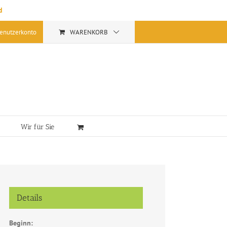
d
enutzerkonto
WARENKORB
Wir für Sie
Details
Beginn: