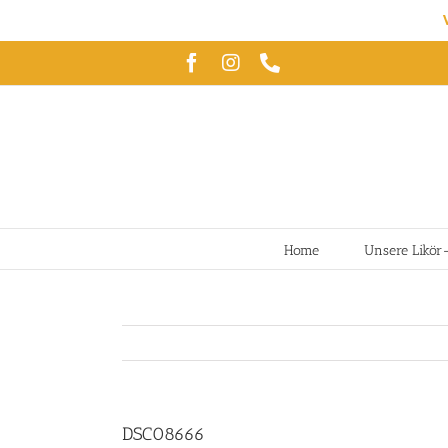
Zum
Facebook
Instagram
Telefon
Inhalt
springen
Home
Unsere Likör
DSC08666