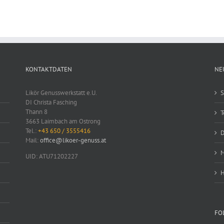
KONTAKTDATEN
NE
Likör Genusswerkstatt e.U.
S
DI Christa Fasching
Thann 8
T
3663 Laimbach am Ostrong
Tel.:
+43 650 / 3555416
D
Mail:
office@likoer-genuss.at
M
UID: ATU71202227
H
FO