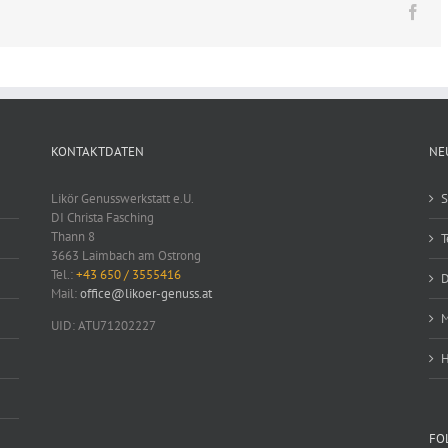
Fac
KONTAKTDATEN
NE
Likör Genusswerkstatt e.U.
S
DI Christa Fasching
Thann 8
T
3663 Laimbach am Ostrong
Tel.:
+43 650 / 3555416
D
Mail:
office@likoer-genuss.at
M
UID: ATU71202227
H
FO