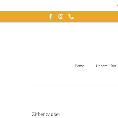
Zum
Facebook
Instagram
Telefon
Inhalt
springen
Home
Unsere Likör
Zirbenzauber