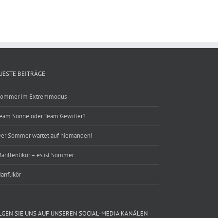
ebook
UESTE BEITRÄGE
ommer im Extremmodus
eam Sonne oder Team Gewitter?
er Sommer wartet auf niemanden!
arillenlikör – es ist Sommer
anflikör
LGEN SIE UNS AUF UNSEREN SOCIAL-MEDIA KANÄLEN