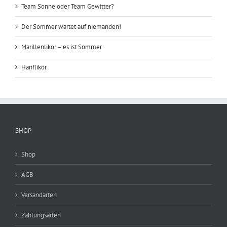
Team Sonne oder Team Gewitter?
Der Sommer wartet auf niemanden!
Marillenlikör – es ist Sommer
Hanflikör
SHOP
Shop
AGB
Versandarten
Zahlungsarten