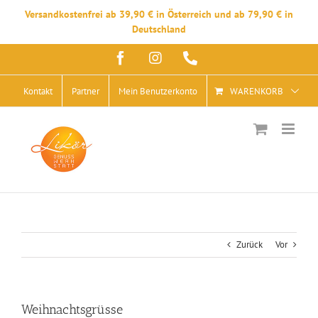
Versandkostenfrei ab 39,90 € in Österreich und ab 79,90 € in
Deutschland
Zum
Facebook
Instagram
Telefon
Inhalt
springen
Kontakt
Partner
Mein Benutzerkonto
WARENKORB
Zurück
Vor
Weihnachtsgrüsse