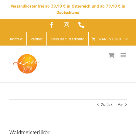
Versandkostenfrei ab 39,90 € in Österreich und ab 79,90 € in
Deutschland
Zum
Facebook
Instagram
Telefon
Inhalt
springen
Kontakt
Partner
Mein Benutzerkonto
WARENKORB
Zurück
Vor
Waldmeisterlikör