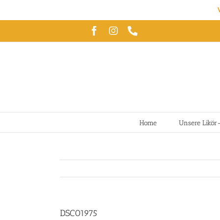
Zum
Facebook
Instagram
Telefon
Inhalt
springen
Home
Unsere Likör
DSC01975