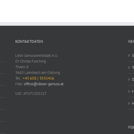
KONTAKTDATEN
NE
Likör Genusswerkstatt e.U.
S
DI Christa Fasching
Thann 8
T
3663 Laimbach am Ostrong
Tel.:
+43 650 / 3555416
D
Mail:
office@likoer-genuss.at
M
UID: ATU71202227
H
FO