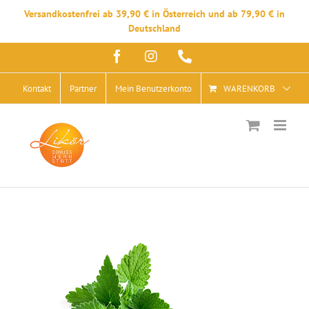
Versandkostenfrei ab 39,90 € in Österreich und ab 79,90 € in
Deutschland
Zum
Facebook
Instagram
Telefon
Inhalt
springen
Kontakt
Partner
Mein Benutzerkonto
WARENKORB