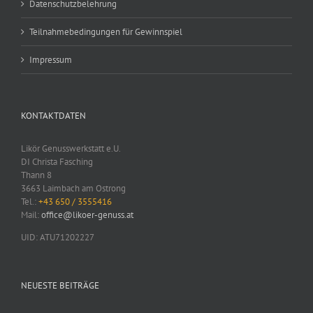
Datenschutzbelehrung
Teilnahmebedingungen für Gewinnspiel
Impressum
KONTAKTDATEN
Likör Genusswerkstatt e.U.
DI Christa Fasching
Thann 8
3663 Laimbach am Ostrong
Tel.:
+43 650 / 3555416
Mail:
office@likoer-genuss.at
UID: ATU71202227
NEUESTE BEITRÄGE