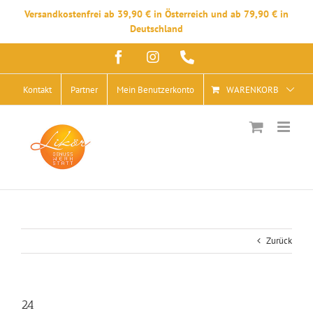
Versandkostenfrei ab 39,90 € in Österreich und ab 79,90 € in
Deutschland
Zum
Facebook
Instagram
Telefon
Inhalt
springen
Kontakt
Partner
Mein Benutzerkonto
WARENKORB
Zurück
24