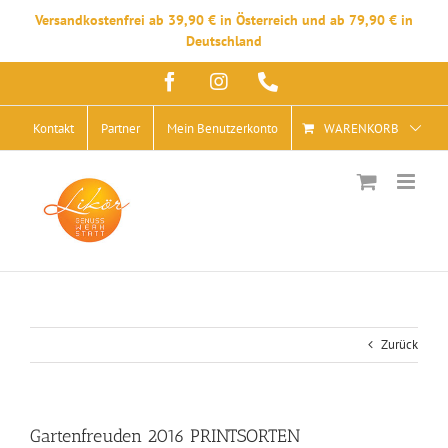
Versandkostenfrei ab 39,90 € in Österreich und ab 79,90 € in
Deutschland
Zum
Facebook
Instagram
Telefon
Inhalt
springen
Kontakt
Partner
Mein Benutzerkonto
WARENKORB
Zurück
Gartenfreuden 2016 PRINTSORTEN