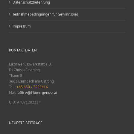
Datenschutzbelehrung
Teilnahmebedingungen für Gewinnspiel
Impressum
KONTAKTDATEN
Likör Genusswerkstatt e.U.
DI Christa Fasching
Thann 8
3663 Laimbach am Ostrong
Tel.:
+43 650 / 3555416
Mail:
office@likoer-genuss.at
UID: ATU71202227
NEUESTE BEITRÄGE