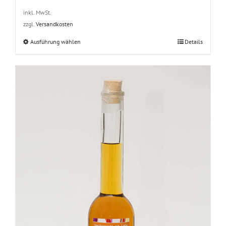
inkl. MwSt.
zzgl.
Versandkosten
Dieses
Ausführung wählen
Details
Produkt
weist
mehrere
Varianten
auf.
Die
Optionen
können
auf
der
Produktseite
gewählt
werden