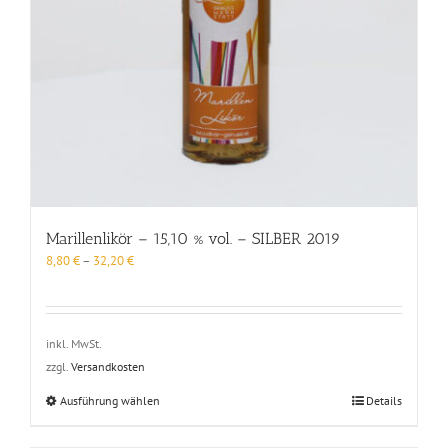
Marillenlikör – 15,10 % vol. – SILBER 2019
8,80
€
–
32,20
€
inkl. MwSt.
zzgl.
Versandkosten
Dieses
Ausführung wählen
Details
Produkt
weist