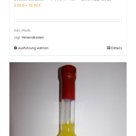
8,80
€
–
38,90
€
inkl. MwSt.
zzgl.
Versandkosten
Dieses
Ausführung wählen
Details
Produkt
weist
mehrere
Varianten
auf.
Die
Optionen
können
auf
der
Produktseite
gewählt
werden