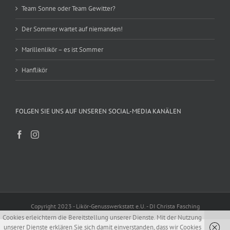
Team Sonne oder Team Gewitter?
Der Sommer wartet auf niemanden!
Marillenlikör – es ist Sommer
Hanflikör
FOLGEN SIE UNS AUF UNSEREN SOCIAL-MEDIA KANÄLEN
Copyright 2023 - Likör-Genusswerkstatt e.U. - DI Christa Fasching
Cookies erleichtern die Bereitstellung unserer Dienste. Mit der Nutzung
unserer Dienste erklären Sie sich damit einverstanden, dass wir Cookies
Alle Preise inkl. der gesetzlichen MwSt.