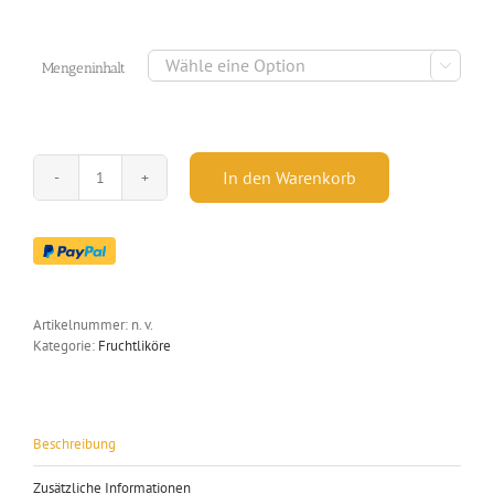

Mengeninhalt
In den Warenkorb
Pfirsichlikör
-
15,40
%
vol.
-
SILBER
Artikelnummer:
n. v.
2024
Kategorie:
Fruchtliköre
Menge
Beschreibung
Zusätzliche Informationen