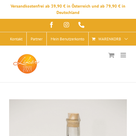
Versandkostenfrei ab 39,90 € in Österreich und ab 79,90 € in
Deutschland
Zum
Facebook
Instagram
Telefon
Inhalt
springen
Kontakt
Partner
Mein Benutzerkonto
WARENKORB