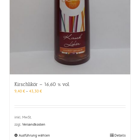
Kirschlikör – 16,60 % vol.
9,40
€
–
43,30
€
inkl. MwSt.
zzgl.
Versandkosten
Dieses
Ausführung wählen
Details