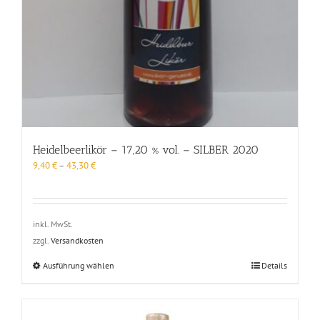
Heidelbeerlikör – 17,20 % vol. – SILBER 2020
9,40
€
–
43,30
€
inkl. MwSt.
zzgl.
Versandkosten
Dieses
Ausführung wählen
Details
Produkt
weist
mehrere
Varianten