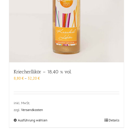
Kriecherllikör – 18,40 % vol.
8,80
€
–
32,20
€
inkl. MwSt.
zzgl.
Versandkosten
Dieses
Ausführung wählen
Details
Produkt
weist