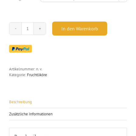
In den Warenkorb
Himbeerlikör
-
17,30
%
vol.
-
BRONZE
Artikelnummer:
n. v.
2018
Kategorie:
Fruchtliköre
Menge
Beschreibung
Zusätzliche Informationen