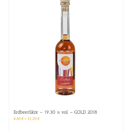
auf.
Die
Optionen
können
auf
der
Produktseite
gewählt
werden
Erdbeerlikör – 19,30 % vol. – GOLD 2018
8,80
€
–
32,20
€