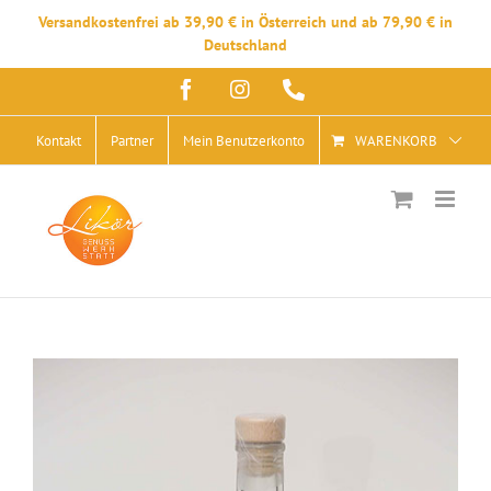
Versandkostenfrei ab 39,90 € in Österreich und ab 79,90 € in
Deutschland
Zum
Facebook
Instagram
Telefon
Inhalt
springen
Kontakt
Partner
Mein Benutzerkonto
WARENKORB