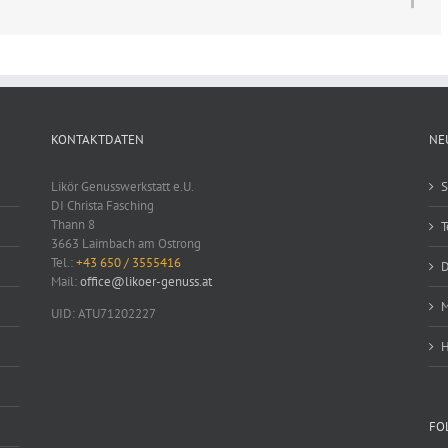
KONTAKTDATEN
NE
Likör Genusswerkstatt e.U.
S
DI Christa Fasching
Thann 8
T
3663 Laimbach am Ostrong
Tel.:
+43 650 / 3555416
D
Mail:
office@likoer-genuss.at
M
UID: ATU71202227
H
FO