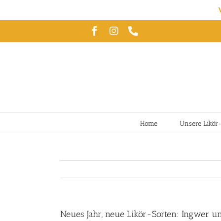
Zum
Facebook
Instagram
Telefon
Inhalt
springen
Home
Unsere Likör
Neues Jahr, neue Likör-Sorten: Ingwer u