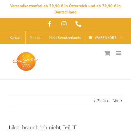
Versandkostenfrei ab 39,90 € in Österreich und ab 79,90 € in
Deutschland
Zum
Facebook
Instagram
Telefon
Inhalt
springen
Kontakt
Partner
Mein Benutzerkonto
WARENKORB
Zurück
Vor
Likör brauch ich nicht, Teil III