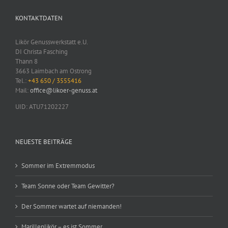
KONTAKTDATEN
Likör Genusswerkstatt e.U.
DI Christa Fasching
Thann 8
3663 Laimbach am Ostrong
Tel.:
+43 650 / 3555416
Mail:
office@likoer-genuss.at
UID: ATU71202227
NEUESTE BEITRÄGE
Sommer im Extremmodus
Team Sonne oder Team Gewitter?
Der Sommer wartet auf niemanden!
Marillenlikör – es ist Sommer