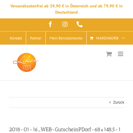
Versandkostenfrei ab 39,90 € in Österreich und ab 79,90 € in
Deutschland
Zum
Facebook
Instagram
Telefon
Inhalt
springen
Kontakt
Partner
Mein Benutzerkonto
WARENKORB
Zurück
2018-01-16_WEB-GutscheinPDorf-68×148,5-1