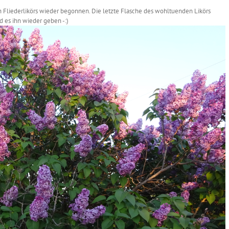
n Fliederlikörs wieder begonnen. Die letzte Flasche des wohltuenden Likörs
 es ihn wieder geben -:)