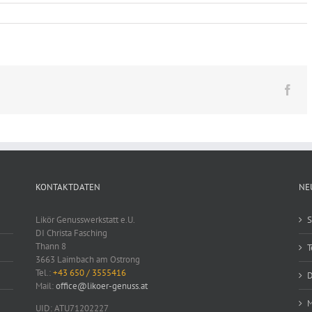
Fac
KONTAKTDATEN
NE
Likör Genusswerkstatt e.U.
S
DI Christa Fasching
Thann 8
T
3663 Laimbach am Ostrong
Tel.:
+43 650 / 3555416
D
Mail:
office@likoer-genuss.at
M
UID: ATU71202227