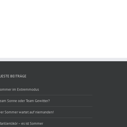
ebook
UESTE BEITRÄGE
ommer im Extremmodus
eam Sonne oder Team Gewitter?
er Sommer wartet auf niemanden!
arillenlikör – es ist Sommer