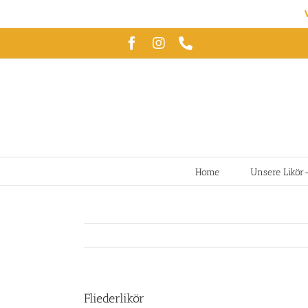
Zum
Facebook
Instagram
Telefon
Inhalt
springen
Home
Unsere Likör
Fliederlikör