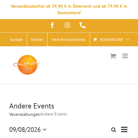
Versandkostenfrei ab 39,90 € in Österreich und ab 79,90 € in
Deutschland
Zum
Facebook
Instagram
Telefon
Inhalt
springen
Kontakt
Partner
Mein Benutzerkonto
WARENKORB
Andere Events
Andere Events
Veranstaltungen
Veran
09/08/2026
Suche
Veranstalt
Monat
Ansic
Datum