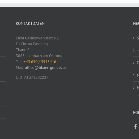
KONTAKTDATEN
NE
Likör Genusswerkstatt e.U.
S
DI Christa Fasching
Thann 8
T
3663 Laimbach am Ostrong
Tel.:
+43 650 / 3555416
D
Mail:
office@likoer-genuss.at
M
UID: ATU71202227
H
FO