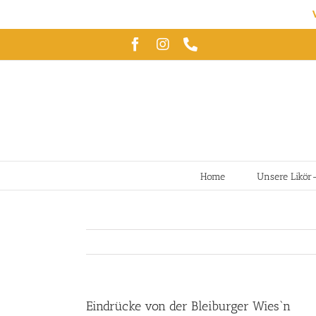
Zum
Facebook
Instagram
Telefon
Inhalt
springen
Home
Unsere Likör
Eindrücke von der Bleiburger Wies`n