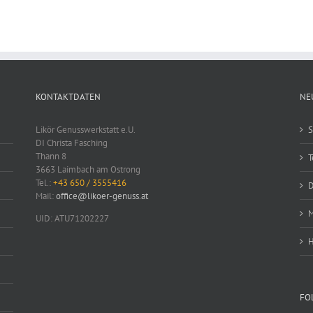
KONTAKTDATEN
NE
Likör Genusswerkstatt e.U.
S
DI Christa Fasching
Thann 8
T
3663 Laimbach am Ostrong
Tel.:
+43 650 / 3555416
D
Mail:
office@likoer-genuss.at
M
UID: ATU71202227
H
FO