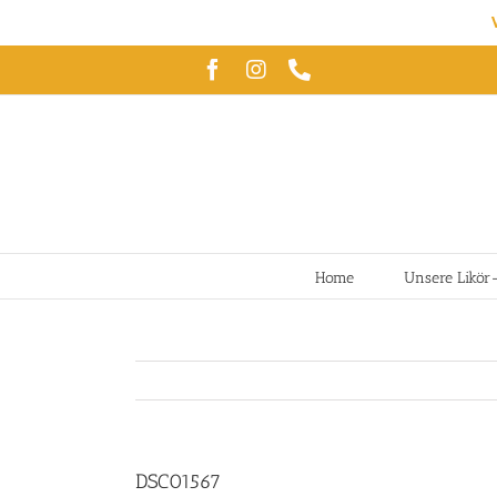
Zum
Facebook
Instagram
Telefon
Inhalt
springen
Home
Unsere Likör
DSC01567