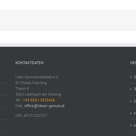
KONTAKTDATEN
NE
Likör Genusswerkstatt e.U.
S
DI Christa Fasching
Thann 8
T
3663 Laimbach am Ostrong
Tel.:
+43 650 / 3555416
D
Mail:
office@likoer-genuss.at
M
UID: ATU71202227
H