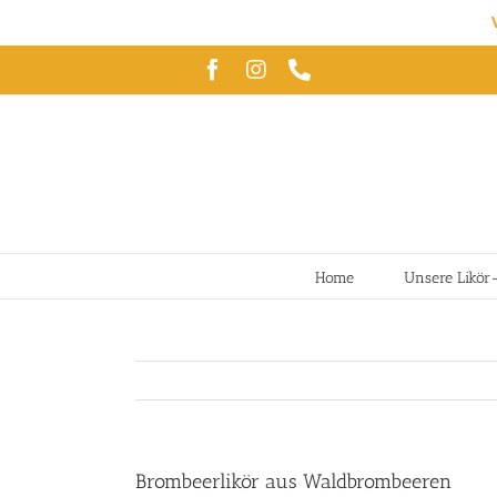
Zum
Facebook
Instagram
Telefon
Inhalt
springen
Home
Unsere Likör
Brombeerlikör aus Waldbrombeeren