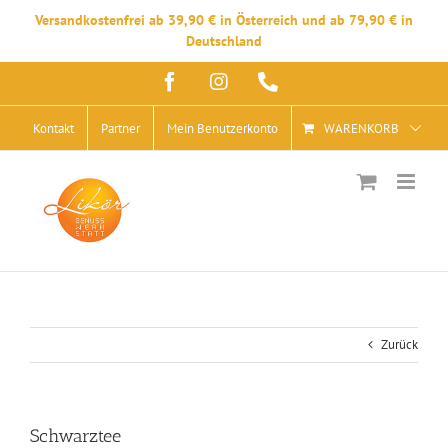
Versandkostenfrei ab 39,90 € in Österreich und ab 79,90 € in
Deutschland
Zum
Facebook
Instagram
Telefon
Inhalt
springen
Kontakt
Partner
Mein Benutzerkonto
WARENKORB
Zurück
Schwarztee