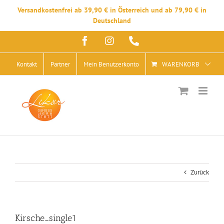
Versandkostenfrei ab 39,90 € in Österreich und ab 79,90 € in
Deutschland
Zum
Facebook
Instagram
Telefon
Inhalt
springen
Kontakt
Partner
Mein Benutzerkonto
WARENKORB
Zurück
Kirsche_single1