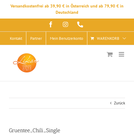
Versandkostenfrei ab 39,90 € in Österreich und ab 79,90 € in
Deutschland
Zum
Facebook
Instagram
Telefon
Inhalt
springen
Kontakt
Partner
Mein Benutzerkonto
WARENKORB
Zurück
Gruentee_Chili_Single