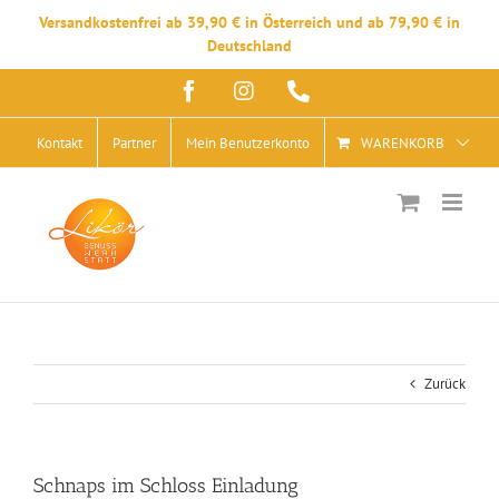
Versandkostenfrei ab 39,90 € in Österreich und ab 79,90 € in
Deutschland
Zum
Facebook
Instagram
Telefon
Inhalt
springen
Kontakt
Partner
Mein Benutzerkonto
WARENKORB
Zurück
Schnaps im Schloss Einladung