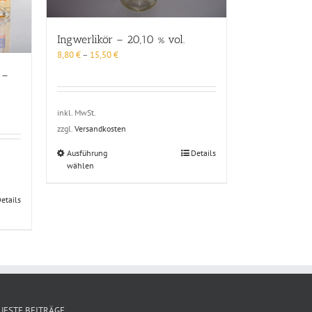
Ingwerlikör – 20,10 % vol.
8,80
€
–
15,50
€
 –
inkl. MwSt.
zzgl.
Versandkosten
Dieses
Ausführung
Details
wählen
Produkt
weist
mehrere
etails
Varianten
auf.
Die
Optionen
können
auf
der
Produktseite
UESTE BEITRÄGE
gewählt