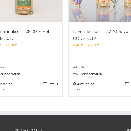
Lavendellikör – 27,70 % vol.
arinlikör – 28,20 % vol. –
GOLD 2019
D 2017
8,80
€
–
32,20
€
€
–
32,20
€
inkl. MwSt.
 MwSt.
zzgl.
Versandkosten
Versandkosten
Dieses
Dieses
Ausführung
D
sführung
Details
wählen
Produkt
hlen
Produkt
weist
weist
mehrere
mehrere
Varianten
Varianten
auf.
auf.
Die
Die
Optionen
Optionen
können
können
KONTAKTDATEN
NE