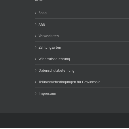
auf
der
Shop
Produktseite
gewählt
AGB
werden
Versandarten
Zahlungsarten
Widerrufsbelehrung
Datenschutzbelehrung
Teilnahmebedingungen für Gewinnspiel
Impressum