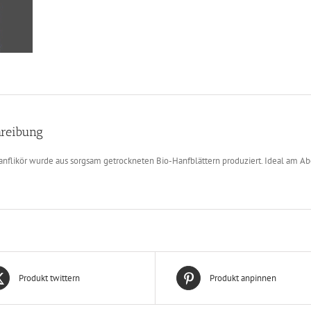
reibung
anflikör wurde aus sorgsam getrockneten Bio-Hanfblättern produziert. Ideal am A
Produkt twittern
Produkt anpinnen