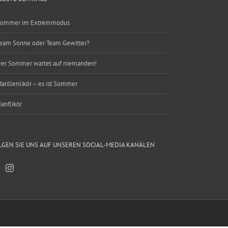
werden
ommer im Extremmodus
eam Sonne oder Team Gewitter?
er Sommer wartet auf niemanden!
arillenlikör – es ist Sommer
anflikör
LGEN SIE UNS AUF UNSEREN SOCIAL-MEDIA KANÄLEN