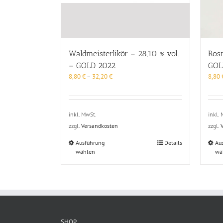
Waldmeisterlikör – 28,10 % vol.
Rosm
– GOLD 2022
GOL
8,80
€
–
32,20
€
8,80
inkl. MwSt.
inkl.
zzgl.
Versandkosten
zzgl.
Dieses
Ausführung
Details
Au
wählen
Produkt
wä
weist
mehrere
Varianten
auf.
Die
Optionen
können
SHOP