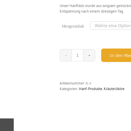
Unser Hanflikör wurde aus sorgsam getrockne
Entspannung nach einem stressigen Tag.
Mengeninhalt
In den Wa
Hanflikör
-
26,90
%
vol.
Artikelnummer:
n. v.
Menge
Kategorien:
Hanf-Produkte
,
Kräuterliköre