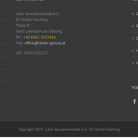
auf
auf
der
der
Likör Genusswerkstatt e.U.
S
Produktseite
Produktseite
DI Christa Fasching
gewählt
gewählt
Thann 8
T
werden
werden
3663 Laimbach am Ostrong
Tel.:
+43 650 / 3555416
D
Mail:
office@likoer-genuss.at
M
UID: ATU71202227
H
FO
Copyright 2023 - Likör-Genusswerkstatt e.U. - DI Christa Fasching